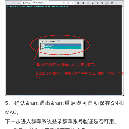
5、确认&rarr;退出&rarr;重启即可自动保存SN和
MAC。
下一步进入群晖系统登录群晖账号验证是否可用。