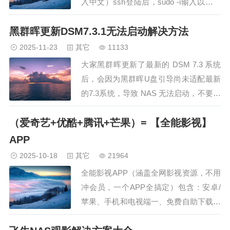
入中文）ssh登陆后，sudo -i输入以下命
令列出所有已安装的套件：codesynopkg
黑群晖更新DSM7.3.1无法启动解决方法
list在输出的列表中，找到您需要卸载的
套件，并记下它们在第一列的 准确名
2025-11-23
其它
11133
称。根据经验，它们很可能是：File
大家黑群晖更新了最新的 DSM 7.3 系统
Station:…
后，会因为黑群晖U盘引导尚未适配最新
的7.3系统，导致 NAS 无法启动，不要慌
张。只要没有进行其 他操作，可以通过
（爱奇艺+优酷+腾讯+芒果）= 【全能影视】
降级到7.2来解决这个问题。声明：黑群
晖RR引导， 非二合一引导。具体步骤如
APP
下：1.重新配置引导启动时按键盘的“下
2025-10-18
其它
21964
键”，进入 RR 引导菜单…
全能影视APP（涵盖全网影视资源，不用
冲会员，一个APP全搞定）包含：安卓/
苹果、手机和电视端一、免费自助下载：
（服务器在国外，国情原因，下载不了