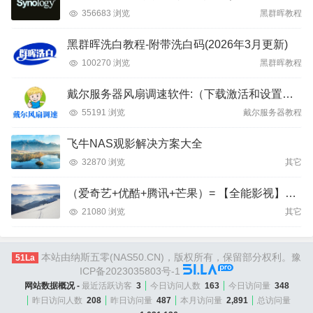
356683 浏览
黑群晖教程
黑群晖洗白教程-附带洗白码(2026年3月更新)
100270 浏览
黑群晖教程
戴尔服务器风扇调速软件:（下载激活和设置教程）
55191 浏览
戴尔服务器教程
飞牛NAS观影解决方案大全
32870 浏览
其它
（爱奇艺+优酷+腾讯+芒果）= 【全能影视】APP
21080 浏览
其它
本站由纳斯五零(NAS50.CN)，版权所有，保留部分权利。
豫
51La
ICP备2023035803号-1
网站数据概况 -
最近活跃访客
3
今日访问人数
163
今日访问量
348
昨日访问人数
208
昨日访问量
487
本月访问量
2,891
总访问量