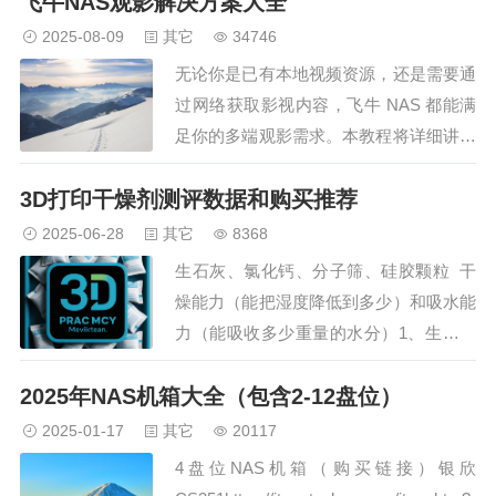
飞牛NAS观影解决方案大全
的，请选择国内高速下载。）下载地址
①：
2025-08-09
其它
34746
https://vedl.lxapp3.shop/kkdy/01/dl.html?
无论你是已有本地视频资源，还是需要通
cId=d5944 （苹…
过网络获取影视内容，飞牛 NAS 都能满
足你的多端观影需求。本教程将详细讲解
不同场景下的最优方案，包含部署步骤、
3D打印干燥剂测评数据和购买推荐
设备连接及 Docker 配置细节，让你轻松
实现手机、电脑、电视的无缝观影体验。
2025-06-28
其它
8368
重要提醒！（本教程所涉及的工具及方法
生石灰、氯化钙、分子筛、硅胶颗粒 干
仅用于技术交流和学习，旨在帮助用户
燥能力（能把湿度降低到多少）和吸水能
合…
力（能吸收多少重量的水分）1、生石灰
（氧化钙）《山中宝》品牌，双层无纺
2025年NAS机箱大全（包含2-12盘位）
布，几乎不露粉尘。除湿效果好。淘宝链
接：https://s.click.taobao.com/ycD7Uwq
2025-01-17
其它
20117
一箱8袋1…
4盘位NAS机箱（购买链接）银欣