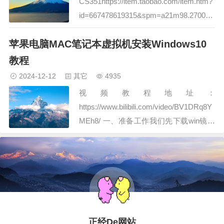
CS351https://item.taobao.com/item.htm?
id=667478619315&spm=a21m98.270048
41拓普龙4盘位
苹果电脑MAC笔记本虚拟机安装Windows10
https://www.taobao.com/list/item/5885872
44484.htm梵隆…
教程
2024-12-12
其它
4935
视频教程地址：
https://www.bilibili.com/video/BV1DRq8Y
MEh8/ 一、准备工作我们先下载win镜像
文件与Virtual Box虚拟机Win下载链接：
https://www.microsoft.com/zh-
cn/software-download/wi…
正经De网站