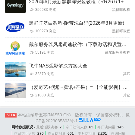
2026年6月最新黑群晖安装教程（RR26.6.1+DSM7.4）
356683 浏览
黑群晖教程
黑群晖洗白教程-附带洗白码(2026年3月更新)
100270 浏览
黑群晖教程
戴尔服务器风扇调速软件:（下载激活和设置教程）
55191 浏览
戴尔服务器教程
飞牛NAS观影解决方案大全
32870 浏览
其它
（爱奇艺+优酷+腾讯+芒果）= 【全能影视】APP
21080 浏览
其它
本站由纳斯五零(NAS50.CN)，版权所有，保留部分权利。
豫
51La
ICP备2023035803号-1
网站数据概况 -
最近活跃访客
7
今日访问人数
65
今日访问量
145
昨日访问人数
270
昨日访问量
601
本月访问量
2,201
总访问量